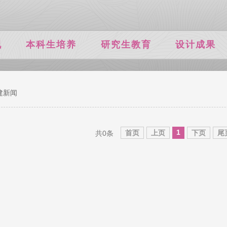
况
本科生培养
研究生教育
设计成果
建新闻
1
首页
上页
下页
尾
共0条