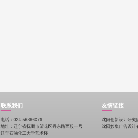
联系我们
友情链接
电话：024-56866076
沈阳创新设计研究
地址：辽宁省抚顺市望花区丹东路西段一号
沈阳妙集广告设计
辽宁石油化工大学艺术楼